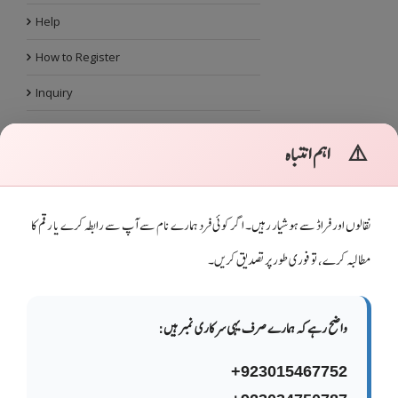
Help
How to Register
Inquiry
Litrature
⚠️
اہم انتباہ
News
Other Branches Information
نقالوں اور فراڈ سے ہوشیار رہیں۔ اگر کوئی فرد ہمارے نام سے آپ سے رابطہ کرے یا رقم کا
Our Services
مطالبہ کرے، تو فوری طور پر تصدیق کریں۔
Posts
Success Stories
واضح رہے کہ ہمارے صرف یہی سرکاری نمبر ہیں:
Videos
+923015467752
What is New